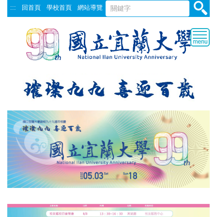
跳
:::
回首頁
學校首頁
網站導覽
到
主
要
內
容
區