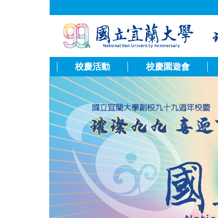
跳
到
主
要
內
容
校慶活動
校慶園遊會
區