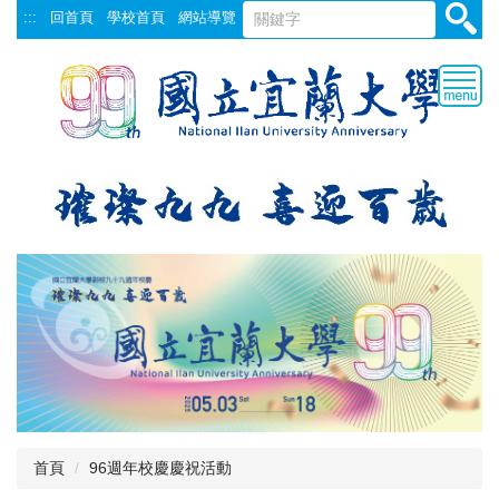
跳
:::
回首頁
學校首頁
網站導覽
到
主
要
內
容
區
首頁
96週年校慶慶祝活動