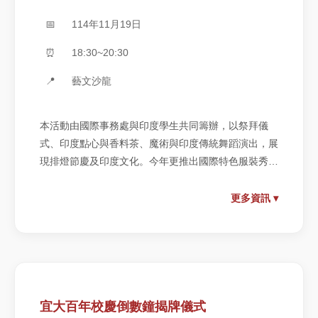
📅
114年11月19日
⏰
18:30~20:30
📍
藝文沙龍
本活動由國際事務處與印度學生共同籌辦，以祭拜儀
式、印度點心與香料茶、魔術與印度傳統舞蹈演出，展
現排燈節慶及印度文化。今年更推出國際特色服裝秀，
集結印度、台灣原住民族及日本等國傳統服飾等，呈現
多元文化的交流與共融，展現富含國際特色的獨特魅
更多資訊 ▾
力。
宜大百年校慶倒數鐘揭牌儀式