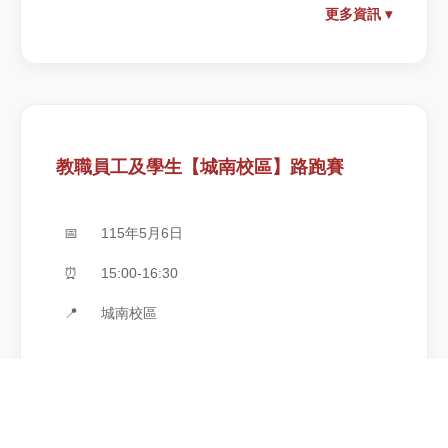
更多資訊 ▾
教職員工及學生【城南校區】路跑賽
📅
115年5月6日
⏰
15:00-16:30
📍
城南校區
⑥ 14:00 場佈 ⑦ 14：30〜15：00參賽選手暖身【報
到/檢錄/規則講解/拍團體照】 ⑧ 15：00 校長鳴槍(教
職員比賽開始) ⑨ 15：20〜15：30完賽職員 15：30