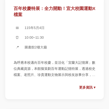
百年校慶特展：全力開動！宜大校園運動X
檔案
📅
115年5月4日
⏰
10:00~11:30
📍
圖書館2樓大廳
為呼應本校邁向百年校慶，並活化「宜蘭大記憶庫」數
位典藏資源，本館擬策劃百年運動記憶特展，透過校史
檔案、老照片、珍貴運動文物展示與校友故事分享，讓
觀眾重溫宜大人在賽場上的榮耀與故事，並以此串聯校
友情感。展場分為「校史中的體育記事」、「校園中的
更多資訊 ▾
運動現場」、「冠軍就是我互動區」3大主題，呈現宜
大人如何在汗水與歡笑中，形塑出屬於校園的運動文
化。展場設計以漫畫風打造青春氛圍，結合影像、展品