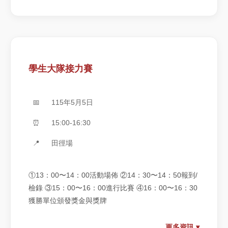
建築結構，改善空間機能與設施配置，營造安全、舒適
且具現代感之教學與活動環境，展現本校重視教育品質
與空間美學之理念，並促進校內活動多元發展與空間使
用效益。
學生大隊接力賽
📅
115年5月5日
⏰
15:00-16:30
📍
田徑場
①13：00〜14：00活動場佈 ②14：30〜14：50報到/
檢錄 ③15：00〜16：00進行比賽 ④16：00〜16：30
獲勝單位頒發獎金與獎牌
更多資訊 ▾