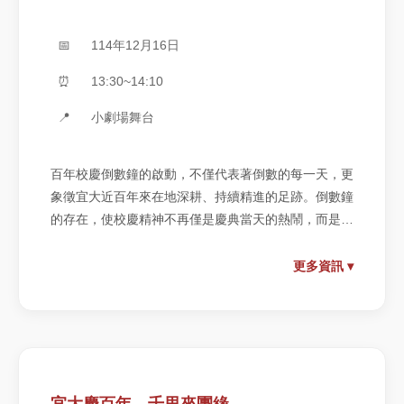
📅
114年12月16日
⏰
13:30~14:10
📍
小劇場舞台
百年校慶倒數鐘的啟動，不僅代表著倒數的每一天，更
象徵宜大近百年來在地深耕、持續精進的足跡。倒數鐘
的存在，使校慶精神不再僅是慶典當天的熱鬧，而是融
入校園生活，陪伴我們共同迎向歷史時刻。
更多資訊 ▾
宜大慶百年，千里來團緣