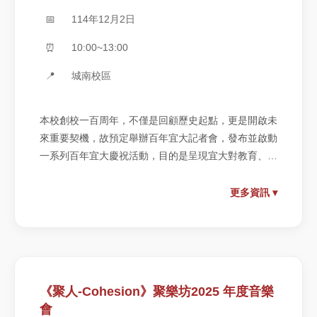
📅
114年12月2日
⏰
10:00~13:00
📍
城南校區
本校創校一百周年，不僅是回顧歷史起點，更是開啟未
來重要契機，故預定舉辦百年宜大記者會，發布並啟動
一系列百年宜大慶祝活動，目的是呈現宜大對教育、科
技、產業與地方貢獻的深厚軌跡，也將揭示邁向下一個
百年願景的具體藍圖。
更多資訊 ▾
《聚人-Cohesion》聚樂坊2025 年度音樂
會