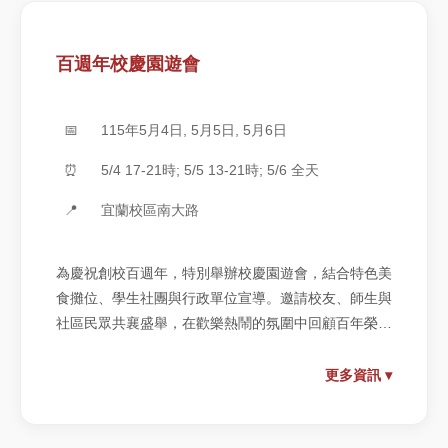
與互動體驗，讓觀眾在輕鬆遊逛中感受運動的節奏與熱
力，一起見證宜蘭大學永不停止的運動精神。
百週年校慶園遊會
📅
115年5月4日, 5月5日, 5月6日
⏰
5/4 17-21時; 5/5 13-21時; 5/6 全天
📍
宜蘭校區南大路
為慶祝創校百週年，特別舉辦校慶園遊會，結合特色美
食攤位、學生社團與行政單位宣導。邀請校友、師生與
社區民眾共襄盛舉，在歡樂熱鬧的氛圍中回顧百年榮
耀，迎向嶄新未來。
更多資訊 ▾