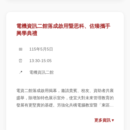
電機資訊二館落成啟用暨思科、佐臻攜手
興學典禮
📅
115年5月5日
⏰
13:30-15:05
📍
電機資訊二館
電資二館落成啟用揭幕，邀請貴賓、校友、資助者共襄
盛舉，除增加特色展示室外，使宜大對未來管理教育的
發展有更堅實的基礎。另強化共構電腦教室暨「東區算
力中心」，建立完善之人工智慧科普環境，以滿足「智
慧科技」發展之需求。
更多資訊 ▾