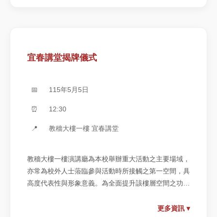
宜春講堂揭牌儀式
📅
115年5月5日
⏰
12:30
📍
教穡大樓一樓 宜春講堂
教穡大樓一樓演講廳為本校舉辦重大活動之主要場域，
亦常為校外人士蒞臨參與活動時所接觸之第一空間，具
高度代表性與形象意義。為全面提升該樓層空間之功能
性與美感，學校擬針對演講廳、外廳、大教室、東西向
入口意象及走廊區域進行整體優化。透過有效整合原始
更多資訊 ▾