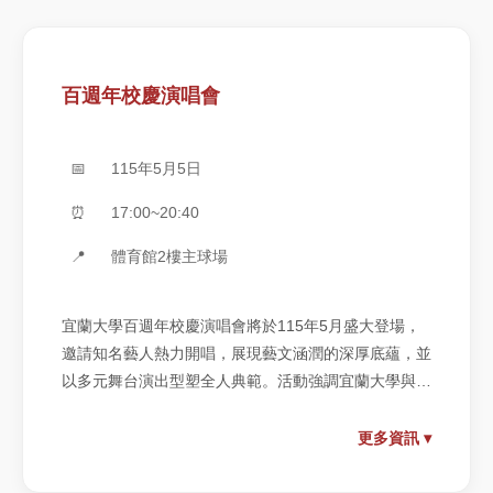
百週年校慶演唱會
📅
115年5月5日
⏰
17:00~20:40
📍
體育館2樓主球場
宜蘭大學百週年校慶演唱會將於115年5月盛大登場，
邀請知名藝人熱力開唱，展現藝文涵潤的深厚底蘊，並
以多元舞台演出型塑全人典範。活動強調宜蘭大學與社
區的深度連結，廣邀在地鄉親共襄盛舉，營造校園與社
區共同歡慶的熱鬧氛圍，見證宜大百年榮耀與嶄新里
更多資訊 ▾
程。