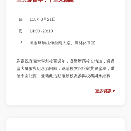
📅
115年3月21日
⏰
14:00~20:10
📍
風雨球場延伸至南大路、農林休養室
為慶祝宜蘭大學創校百週年，凝聚歷屆校友情誼，透過
盛大餐敘與紀念酒回饋，邀請校友回娘家共襄盛舉，重
溫學園記憶，並藉此活動推動校友參與校務與永續募款
計畫，實踐「百年團圓、千人共聚」之理念。
更多資訊 ▾